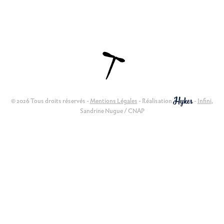
© 2026 Tous droits réservés -
Mentions Légales
- Réalisation
-
Infini
,
Sandrine Nugue / CNAP