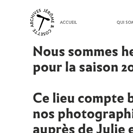
Aller
au
contenu
ACCUEIL
QUI SO