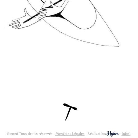
© 2026 Tous droits réservés -
Mentions Légales
- Réalisation
-
Infini
,