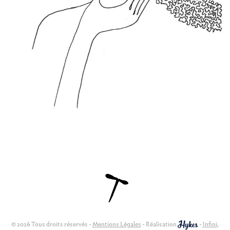
© 2026 Tous droits réservés -
Mentions Légales
- Réalisation
-
Infini
,