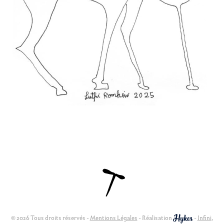
© 2026 Tous droits réservés -
Mentions Légales
- Réalisation
-
Infini
,