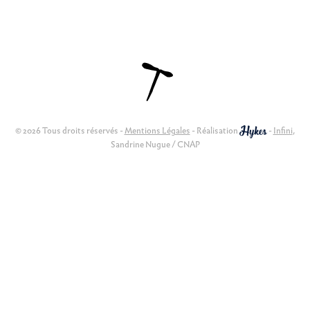
© 2026 Tous droits réservés -
Mentions Légales
- Réalisation
-
Infini
,
Sandrine Nugue / CNAP