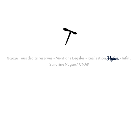
© 2026 Tous droits réservés -
Mentions Légales
- Réalisation
-
Infini
,
Sandrine Nugue / CNAP