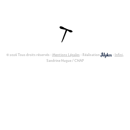
© 2026 Tous droits réservés -
Mentions Légales
- Réalisation
-
Infini
,
Sandrine Nugue / CNAP