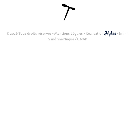
© 2026 Tous droits réservés -
Mentions Légales
- Réalisation
-
Infini
,
Sandrine Nugue / CNAP