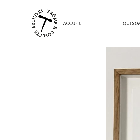
Aller
au
contenu
ACCUEIL
QUI SO