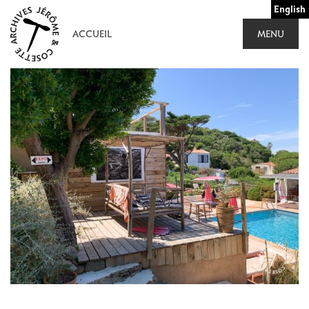
Aller
English
au
ACCUEIL
MENU
contenu