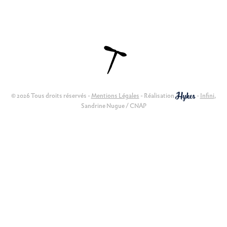
© 2026 Tous droits réservés -
Mentions Légales
- Réalisation
-
Infini
,
Sandrine Nugue / CNAP