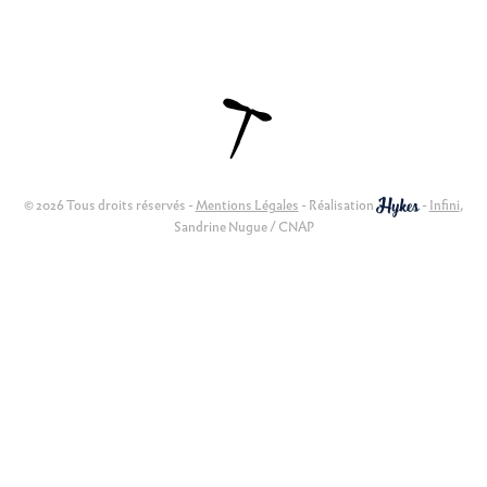
© 2026 Tous droits réservés -
Mentions Légales
- Réalisation
-
Infini
,
Sandrine Nugue / CNAP