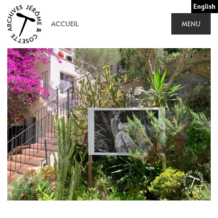
Aller
English
au
ACCUEIL
MENU
contenu