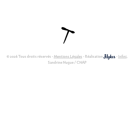
© 2026 Tous droits réservés -
Mentions Légales
- Réalisation
-
Infini
,
Sandrine Nugue / CNAP