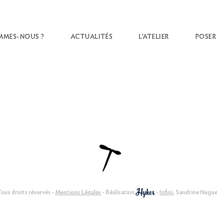
MMES-NOUS ?
ACTUALITÉS
L’ATELIER
POSER
ous droits réservés -
Mentions Légales
- Réalisation
-
Infini
, Sandrine Nugu