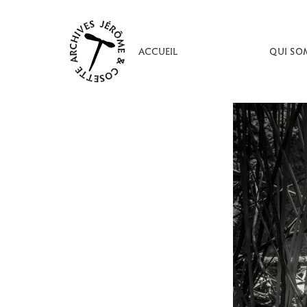
Aller
au
contenu
ACCUEIL
QUI SO