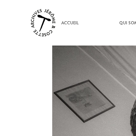
Aller
au
contenu
ACCUEIL
QUI SO