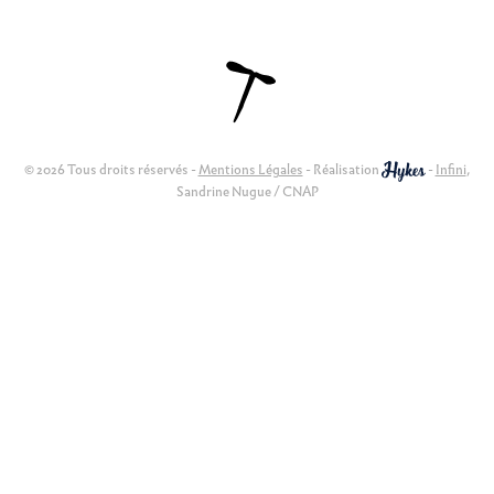
© 2026 Tous droits réservés -
Mentions Légales
- Réalisation
-
Infini
,
Sandrine Nugue / CNAP