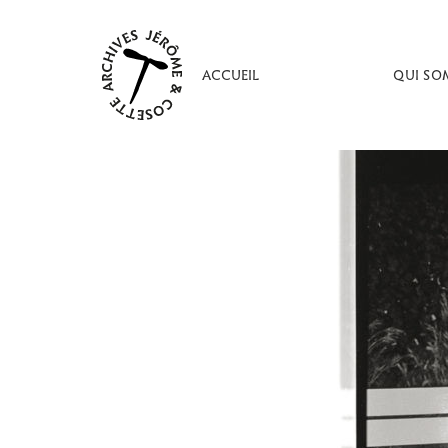
Aller
au
contenu
ACCUEIL
QUI SO