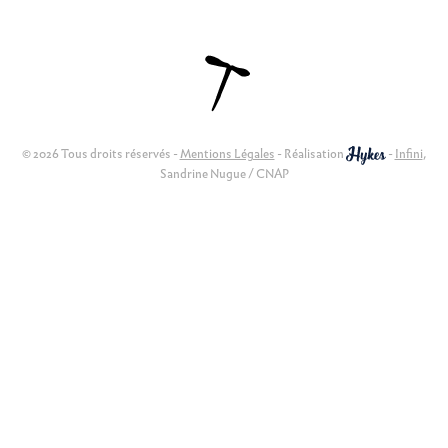
© 2026 Tous droits réservés -
Mentions Légales
- Réalisation
-
Infini
,
Sandrine Nugue / CNAP