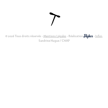
© 2026 Tous droits réservés -
Mentions Légales
- Réalisation
-
Infini
,
Sandrine Nugue / CNAP