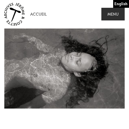
Aller
English
au
ACCUEIL
MENU
contenu