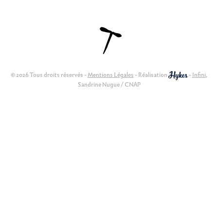
© 2026 Tous droits réservés -
Mentions Légales
- Réalisation
-
Infini
,
Sandrine Nugue / CNAP