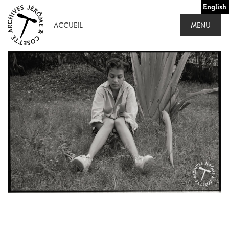
Aller
English
au
ACCUEIL
MENU
contenu