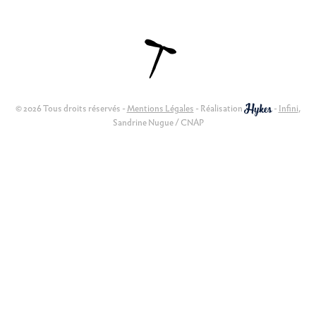
© 2026 Tous droits réservés -
Mentions Légales
- Réalisation
-
Infini
,
Sandrine Nugue / CNAP