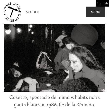
Aller
English
au
ACCUEIL
MENU
contenu
Cosette, spectacle de mime « habits noirs
gants blancs ». 1986, Ile de la Réunion.