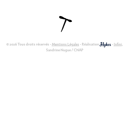
© 2026 Tous droits réservés -
Mentions Légales
- Réalisation
-
Infini
,
Sandrine Nugue / CNAP