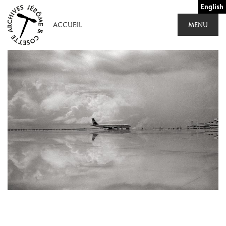
Aller
English
au
ACCUEIL
MENU
contenu