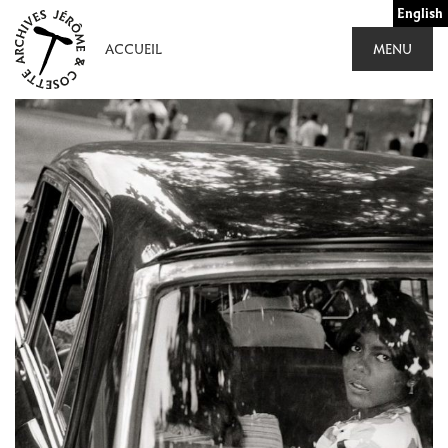
Aller
English
au
ACCUEIL
MENU
contenu