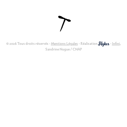
© 2026 Tous droits réservés -
Mentions Légales
- Réalisation
-
Infini
,
Sandrine Nugue / CNAP