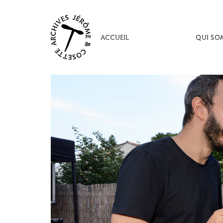
Aller
au
contenu
ACCUEIL
QUI SO