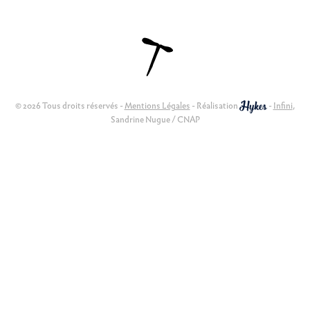
© 2026 Tous droits réservés -
Mentions Légales
- Réalisation
-
Infini
,
Sandrine Nugue / CNAP