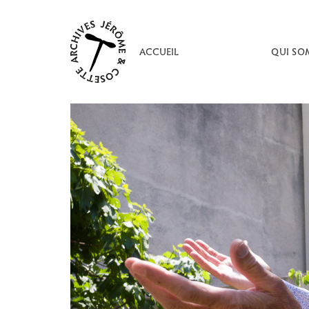
Aller
au
contenu
ACCUEIL
QUI SO