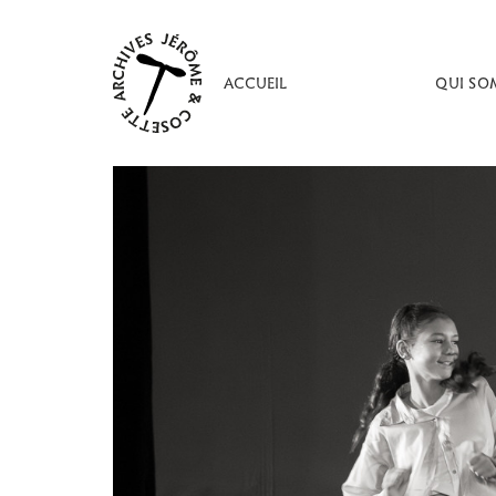
Aller
au
contenu
ACCUEIL
QUI SO