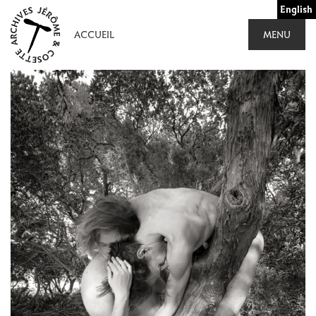
Aller
English
au
ACCUEIL
MENU
contenu