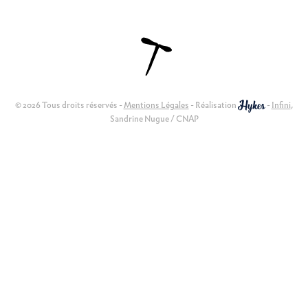
© 2026 Tous droits réservés -
Mentions Légales
- Réalisation
-
Infini
,
Sandrine Nugue / CNAP