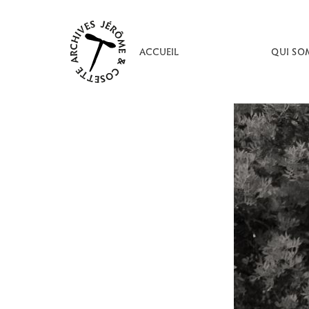
Aller
au
contenu
ACCUEIL
QUI SO