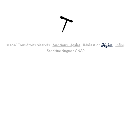
© 2026 Tous droits réservés -
Mentions Légales
- Réalisation
-
Infini
,
Sandrine Nugue / CNAP