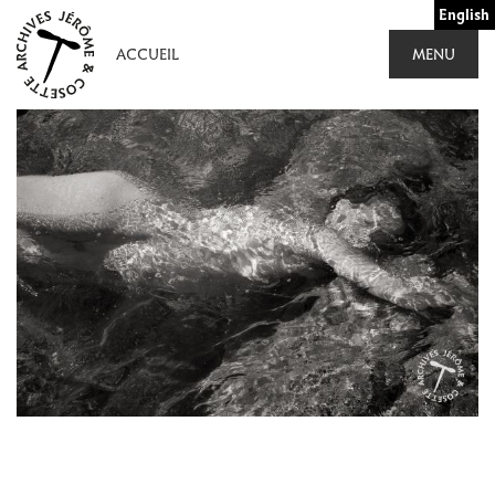
Aller
English
au
ACCUEIL
MENU
contenu