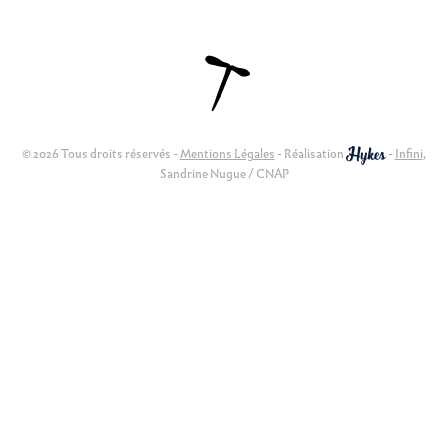
© 2026 Tous droits réservés -
Mentions Légales
- Réalisation
-
Infini
,
Sandrine Nugue / CNAP