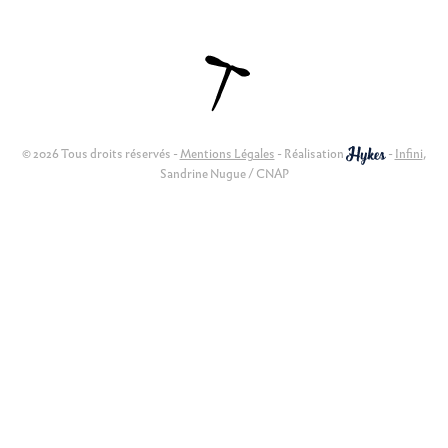
© 2026 Tous droits réservés -
Mentions Légales
- Réalisation
-
Infini
,
Sandrine Nugue / CNAP