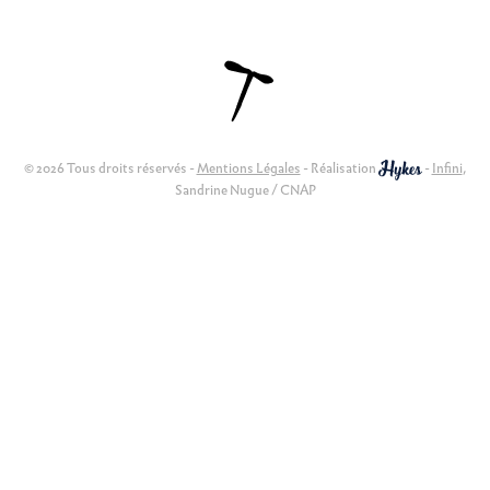
© 2026 Tous droits réservés -
Mentions Légales
- Réalisation
-
Infini
,
Sandrine Nugue / CNAP