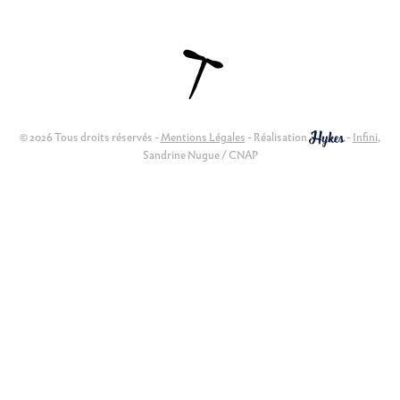
© 2026 Tous droits réservés -
Mentions Légales
- Réalisation
-
Infini
,
Sandrine Nugue / CNAP