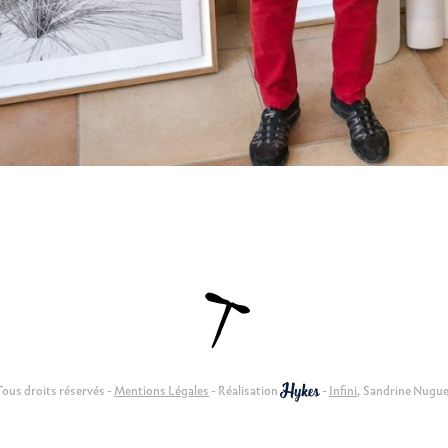
ous droits réservés -
Mentions Légales
- Réalisation
-
Infini
, Sandrine Nugu