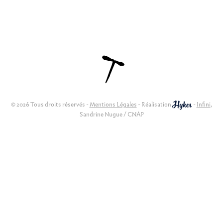
© 2026 Tous droits réservés -
Mentions Légales
- Réalisation
-
Infini
,
Sandrine Nugue / CNAP