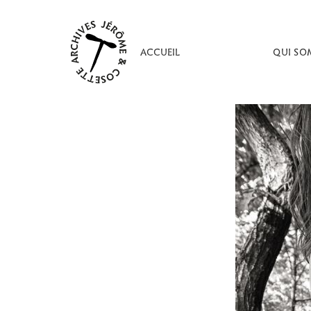
Aller
au
contenu
ACCUEIL
QUI SO