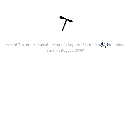
© 2026 Tous droits réservés -
Mentions Légales
- Réalisation
-
Infini
,
Sandrine Nugue / CNAP