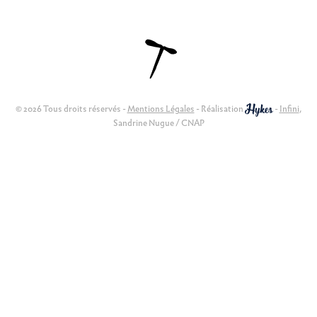
© 2026 Tous droits réservés -
Mentions Légales
- Réalisation
-
Infini
,
Sandrine Nugue / CNAP