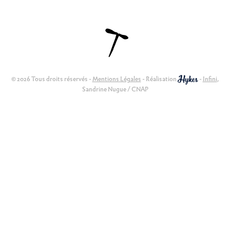
© 2026 Tous droits réservés -
Mentions Légales
- Réalisation
-
Infini
,
Sandrine Nugue / CNAP