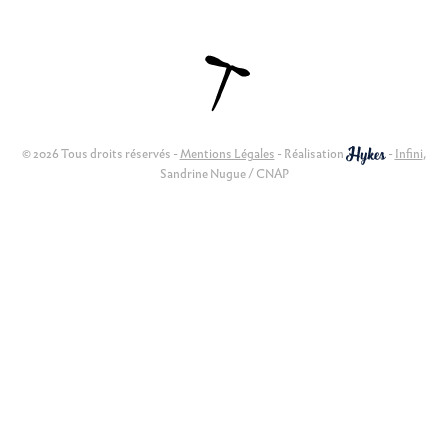
© 2026 Tous droits réservés -
Mentions Légales
- Réalisation
-
Infini
,
Sandrine Nugue / CNAP