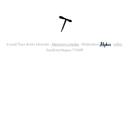
© 2026 Tous droits réservés -
Mentions Légales
- Réalisation
-
Infini
,
Sandrine Nugue / CNAP