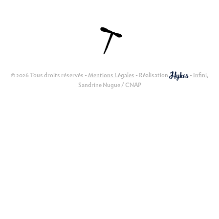
© 2026 Tous droits réservés -
Mentions Légales
- Réalisation
-
Infini
,
Sandrine Nugue / CNAP