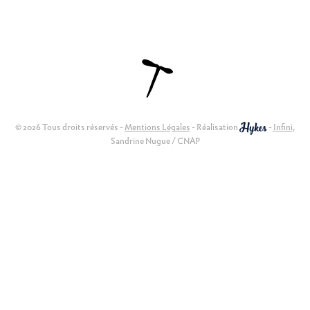
© 2026 Tous droits réservés -
Mentions Légales
- Réalisation
-
Infini
,
Sandrine Nugue / CNAP